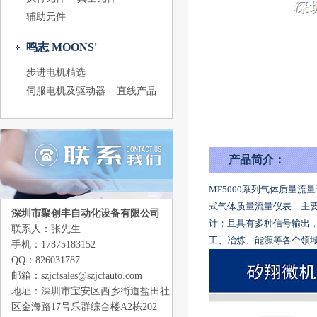
辅助元件
鸣志 MOONS'
步进电机精选
伺服电机及驱动器
直线产品
产品简介：
MF5000系列气体质量
式气体质量流量仪表，主
深圳市聚创丰自动化设备有限公司
计；且具有多种信号输出
联系人：张先生
工、冶炼、能源等各个领
手机：17875183152
QQ：826031787
邮箱：szjcfsales@szjcfauto.com
地址：深圳市宝安区西乡街道盐田社
区金海路17号乐群综合楼A2栋202