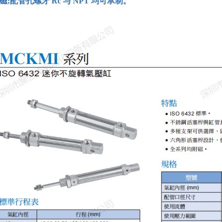
磁
;配管孔螺牙 Rc 与 NPT 均可承制。