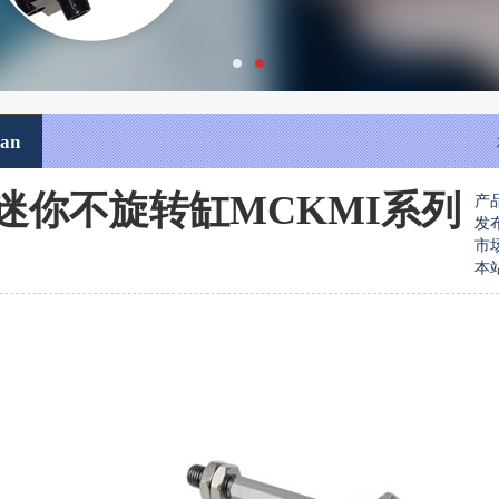
an
O 迷你不旋转缸MCKMI系列
产
发布
市
本